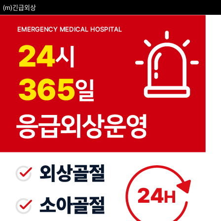
(m)긴급외상